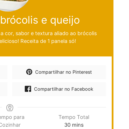
rócolis e queijo
 cor, sabor e textura aliado ao brócolis
licioso! Receita de 1 panela só!
Compartilhar no Pinterest
Compartilhar no Facebook
empo para
Tempo Total
Cozinhar
30
mins