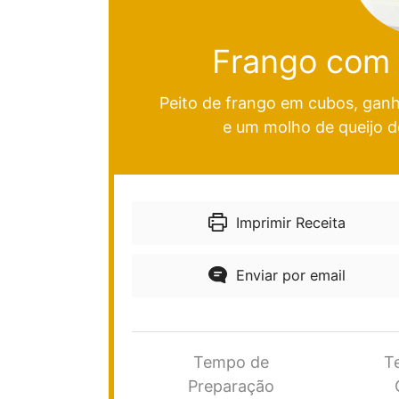
Frango com b
Peito de frango em cubos, ganha
e um molho de queijo de
Imprimir Receita
Enviar por email
Tempo de
T
Preparação