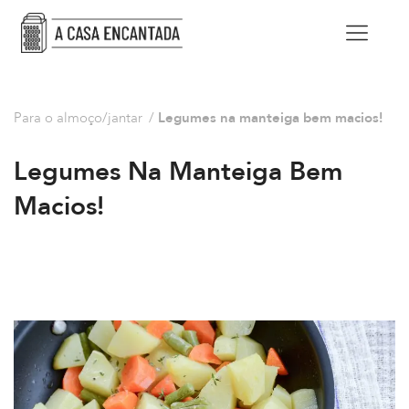
Para o almoço/jantar
/
Legumes na manteiga bem macios!
Legumes Na Manteiga Bem
Macios!