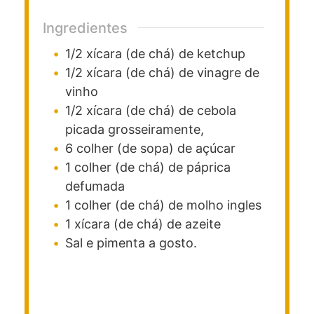
Ingredientes
1/2
xícara (de chá)
de ketchup
1/2
xícara (de chá)
de vinagre de
vinho
1/2
xícara (de chá)
de cebola
picada
grosseiramente,
6
colher (de sopa)
de açúcar
1
colher (de chá)
de páprica
defumada
1
colher (de chá)
de molho ingles
1
xícara (de chá)
de azeite
Sal e pimenta a gosto.