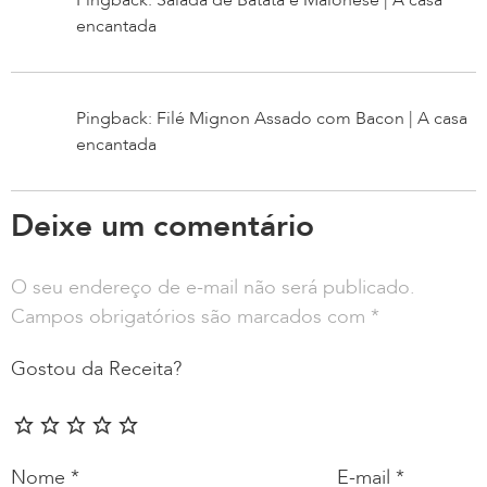
Pingback: Salada de Batata e Maionese | A casa
encantada
Pingback: Filé Mignon Assado com Bacon | A casa
encantada
Deixe um comentário
O seu endereço de e-mail não será publicado.
Campos obrigatórios são marcados com
*
Gostou da Receita?
Nome
*
E-mail
*