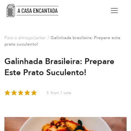
Para o almoço/jantar
/
Galinhada brasileira: Prepare este
prato suculento!
Galinhada Brasileira: Prepare
Este Prato Suculento!
5
from 1 vote