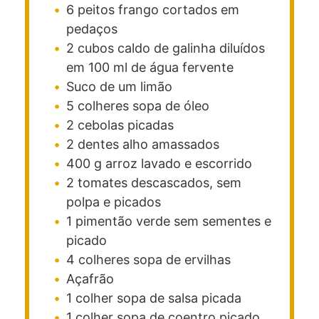
6
peitos
frango cortados em
pedaços
2
cubos
caldo de galinha
diluídos
em 100 ml de água fervente
Suco de um limão
5
colheres
sopa de óleo
2
cebolas picadas
2
dentes
alho amassados
400
g
arroz lavado e escorrido
2
tomates
descascados, sem
polpa e picados
1
pimentão verde
sem sementes e
picado
4
colheres
sopa de ervilhas
Açafrão
1
colher
sopa de salsa picada
1
colher
sopa de coentro picado