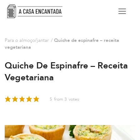
Para o almoço/jantar
/
Quiche de espinafre – receita
vegetariana
Quiche De Espinafre – Receita
Vegetariana
5
from
3
votes