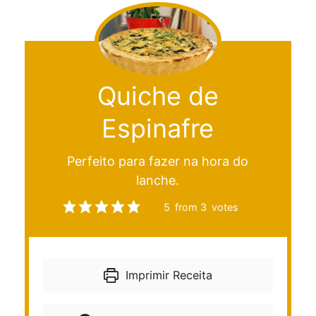
Quiche de
Espinafre
Perfeito para fazer na hora do
lanche.
5
from
3
votes
Imprimir Receita