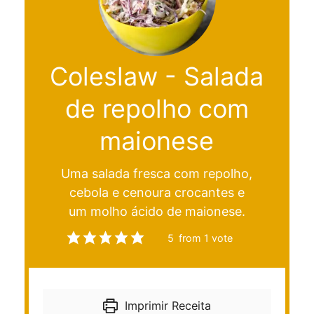
Coleslaw - Salada
de repolho com
maionese
Uma salada fresca com repolho,
cebola e cenoura crocantes e
um molho ácido de maionese.
5
from 1 vote
Imprimir Receita