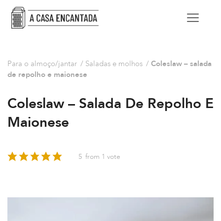
Para o almoço/jantar
/
Saladas e molhos
/
Coleslaw – salada
de repolho e maionese
Coleslaw – Salada De Repolho E
Maionese
5
from 1 vote