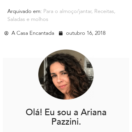
Arquivado em:
Para o almoço/jantar
,
Receitas
,
Saladas e molhos
A Casa Encantada
outubro 16, 2018
Olá! Eu sou a Ariana
Pazzini.