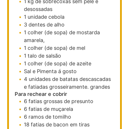
1
kg
de sobrecoxas sem pele e
desossadas
1
unidade
cebola
3
dentes
de alho
1
colher (de sopa)
de mostarda
amarela,
1
colher (de sopa)
de mel
1
talo
de salsão
1
colher (de sopa)
de azeite
Sal e Pimenta á gosto
4
unidades de
batatas descascadas
e fatiadas grosseiramente.
grandes
Para rechear e cobrir
6
fatias
grossas de presunto
6
fatias
de muçarela
6
ramos
de tomilho
18
fatias
de bacon em tiras