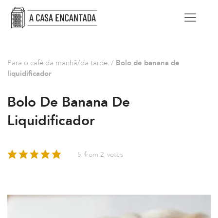
Para o café da manhã/da tarde
/
Bolo de banana de
liquidificador
Bolo De Banana De
Liquidificador
5
from
2
votes