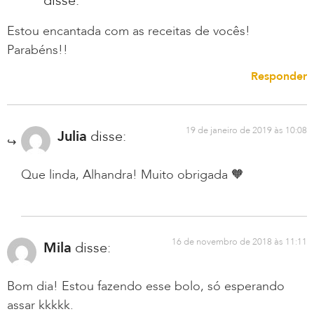
disse:
Estou encantada com as receitas de vocês!
Parabéns!!
Responder
19 de janeiro de 2019 às 10:08
Julia
disse:
Que linda, Alhandra! Muito obrigada 🧡
16 de novembro de 2018 às 11:11
Mila
disse:
Bom dia! Estou fazendo esse bolo, só esperando
assar kkkkk.