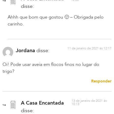
disse:
Ahhh que bom que gostou 🙂 – Obrigada pelo
carinho.
11 de janeiro de 2021 às 12:17
Jordana
disse:
Oi! Pode usar aveia em flocos finos no lugar do
trigo?
Responder
13 de janeiro de 2021 às
A Casa Encantada
10:13
disse: