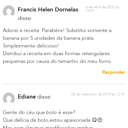
6 de abril de 2020 às
Francis Helen Dornelas
19:57
disse:
Adorei a receita. Parabéns! Substitui somente a
banana por 5 unidades da banana prata.
Simplesmente delicioso!
Distribui a receita em duas formas retangulares
pequenas por causa do tamanho do meu forno.
Responder
25 de setembro de 2019 às 12:41
Ediane
disse:
Gente do céu que bolo é esse?
Que delícia de bolo,estou apaixonada.😋😍
Mas com algumas modificações minhas,.