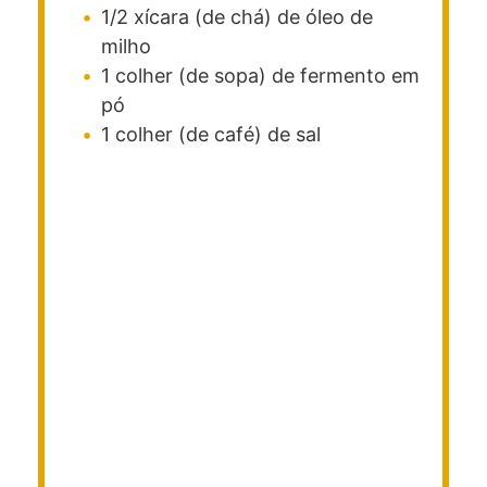
1/2
xícara (de chá)
de óleo de
milho
1
colher (de sopa)
de fermento em
pó
1
colher (de café)
de sal