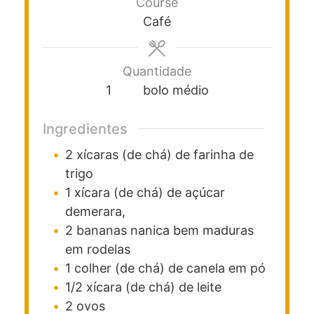
Course
Café
Quantidade
1
bolo médio
Ingredientes
2
xícaras (de chá)
de farinha de
trigo
1
xícara (de chá)
de açúcar
demerara,
2
bananas nanica bem maduras
em rodelas
1
colher (de chá)
de canela em pó
1/2
xícara (de chá)
de leite
2
ovos