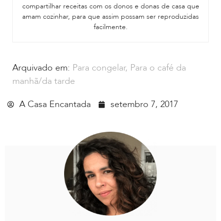
compartilhar receitas com os donos e donas de casa que
amam cozinhar, para que assim possam ser reproduzidas
facilmente.
Arquivado em:
Para congelar
,
Para o café da
manhã/da tarde
A Casa Encantada
setembro 7, 2017