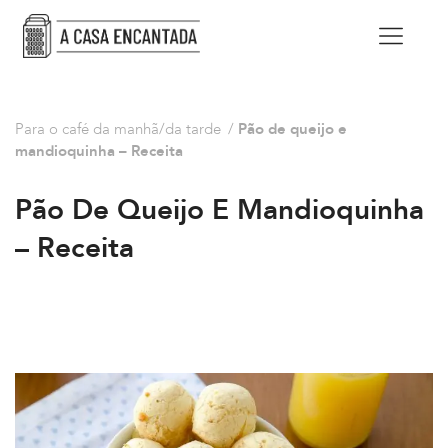
Para o café da manhã/da tarde
/
Pão de queijo e
mandioquinha – Receita
Pão De Queijo E Mandioquinha
– Receita