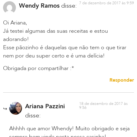
7 de dezembro de 2017 às 9:59
Wendy Ramos
disse:
Oi Ariana,
Já testei algumas das suas receitas e estou
adorando!
Esse pãozinho é daquelas que não tem o que tirar
nem por deu super certo e é uma delícia!
Obrigada por compartilhar :*
Responder
18 de dezembro de 2017 às
Ariana Pazzini
9:56
disse:
Ahhhh que amor Whendy! Muito obrigado e seja
sempre bem vinda nesta nossa casinha!