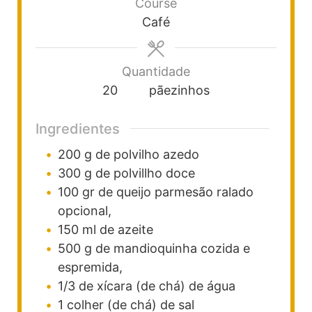
Course
Café
Quantidade
20
pãezinhos
Ingredientes
200
g
de polvilho azedo
300
g
de polvillho doce
100
gr
de queijo parmesão ralado
opcional,
150
ml
de azeite
500
g
de mandioquinha
cozida e
espremida,
1/3
de xícara (de chá)
de água
1
colher (de chá)
de sal