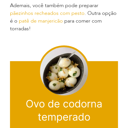
Ademais, você também pode preparar
pãezinhos recheados com pesto
. Outra opção
é o
patê de manjericão
para comer com
torradas!
Ovo de codorna
temperado