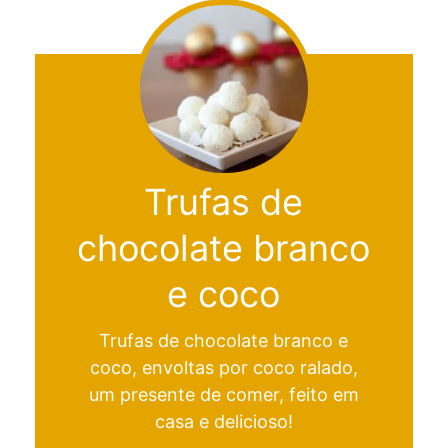
Trufas de
chocolate branco
e coco
Trufas de chocolate branco e
coco, envoltas por coco ralado,
um presente de comer, feito em
casa e delicioso!