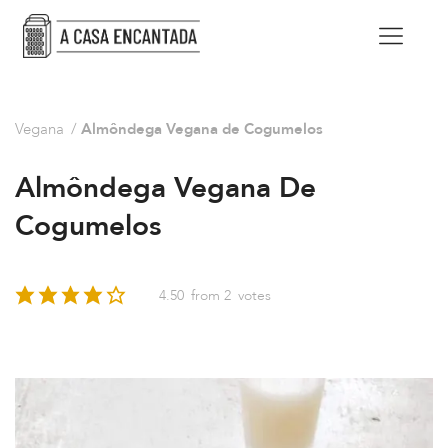
Vegana
/
Almôndega Vegana de Cogumelos
Almôndega Vegana De
Cogumelos
4.50
from
2
votes