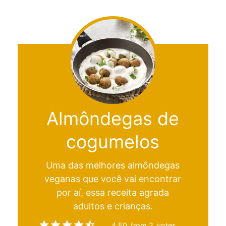
Almôndegas de
cogumelos
Uma das melhores almôndegas
veganas que você vai encontrar
por aí, essa receita agrada
adultos e crianças.
4.50
from
2
votes