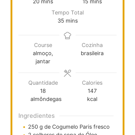
20
mins
15
mins
Tempo Total
35
mins
Course
Cozinha
almoço,
brasileira
jantar
Quantidade
Calories
18
147
almôndegas
kcal
Ingredientes
250
g
de Cogumelo Paris
fresco
2
colheres de sopa
de Óleo