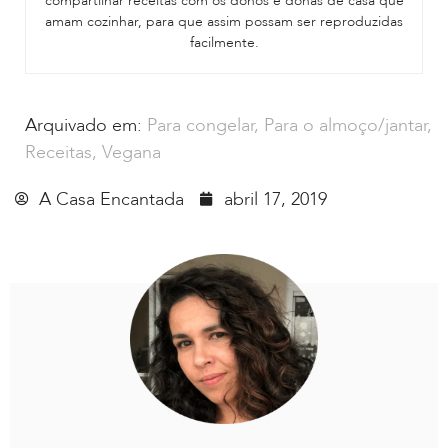
compartilhar receitas com os donos e donas de casa que
amam cozinhar, para que assim possam ser reproduzidas
facilmente.
Arquivado em:
Para congelar
,
Para o almoço/jantar
,
Receitas
,
Vegana
A Casa Encantada
abril 17, 2019