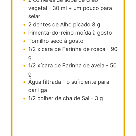
vegetal -
30 ml + um pouco para
selar
2
dentes
de Alho picado
8 g
Pimenta-do-reino moída
à gosto
Tomilho seco
à gosto
1/2
xícara de
Farinha de rosca -
90
g
1/2
xícara de
Farinha de aveia -
50
g
Água filtrada -
o suficiente para
dar liga
1/2
colher de chá
de Sal -
3 g