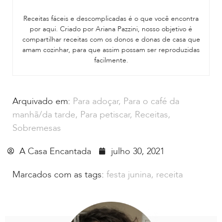
Receitas fáceis e descomplicadas é o que você encontra
por aqui. Criado por Ariana Pazzini, nosso objetivo é
compartilhar receitas com os donos e donas de casa que
amam cozinhar, para que assim possam ser reproduzidas
facilmente.
Arquivado em:
Para adoçar
,
Para o café da
manhã/da tarde
,
Para petiscar
,
Receitas
,
Sobremesas
A Casa Encantada
julho 30, 2021
Marcados com as tags:
festa junina
,
receita