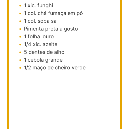
1
xic.
funghi
1
col. chá
fumaça em pó
1
col. sopa
sal
Pimenta preta a gosto
1
folha
louro
1/4
xic.
azeite
5
dentes de alho
1
cebola grande
1/2
maço de cheiro verde