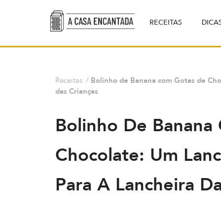
RECEITAS
DICA
Receitas
/
Bolinho de Banana com Gotas de Choc
das Crianças
Bolinho De Banana
Chocolate: Um Lanch
Para A Lancheira Da