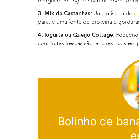
mergulho de iogurte natural pode tornar 
3. Mix de Castanhas:
Uma mistura de
c
pará, é uma fonte de proteína e gordura
4. Iogurte ou Queijo Cottage:
Pequenos
com frutas frescas são lanches ricos em p
Bolinho de bana
e