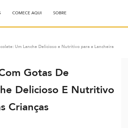
S
COMECE AQUI
SOBRE
olate: Um Lanche Delicioso e Nutritivo para a Lancheira
 Com Gotas De
e Delicioso E Nutritivo
s Crianças