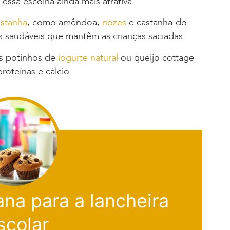
essa escolha ainda mais atrativa.
astanha
, como amêndoa,
nozes
e castanha-do-
s saudáveis que mantêm as crianças saciadas.
 potinhos de
iogurte natural
ou queijo cottage
roteínas e cálcio.
na para a lancheira
scolar