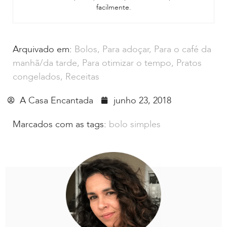
facilmente.
Arquivado em:
Bolos
,
Para adoçar
,
Para o café da
manhã/da tarde
,
Para otimizar o tempo
,
Pratos
congelados
,
Receitas
A Casa Encantada
junho 23, 2018
Marcados com as tags:
bolo simples