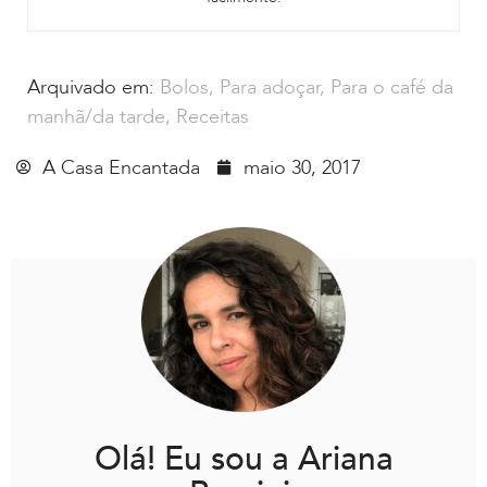
Arquivado em:
Bolos
,
Para adoçar
,
Para o café da
manhã/da tarde
,
Receitas
A Casa Encantada
maio 30, 2017
Olá! Eu sou a Ariana