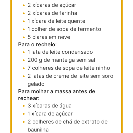
2
xícaras
de açúcar
2
xícaras
de farinha
1
xícara
de leite quente
1
colher de sopa
de fermento
5
claras em neve
Para o recheio:
1
lata
de leite condensado
200
g
de manteiga sem sal
7
colheres de sopa
de leite ninho
2
latas
de creme de leite sem soro
gelado
Para molhar a massa antes de
rechear:
3
xícaras
de água
1
xícara
de açúcar
2
colheres de chá
de extrato de
baunilha