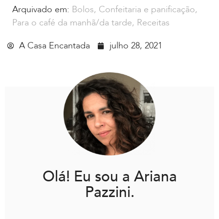
Arquivado em:
Bolos
,
Confeitaria e panificação
,
Para o café da manhã/da tarde
,
Receitas
A Casa Encantada
julho 28, 2021
Olá! Eu sou a Ariana
Pazzini.