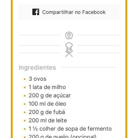
Compartilhar no Facebook
Ingredientes
3
ovos
1
lata
de milho
200
g
de açúcar
100
ml
de óleo
200
g
de fubá
200
ml
de leite
1 ½
colher de sopa
de fermento
200
g
de queijo
(opcional)