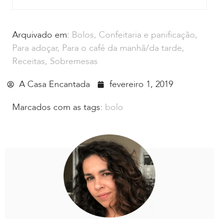
Arquivado em:
Bolos
,
Confeitaria e panificação
,
Para adoçar
,
Para o café da manhã/da tarde
,
Receitas
,
Sobremesas
A Casa Encantada
fevereiro 1, 2019
Marcados com as tags:
bolo