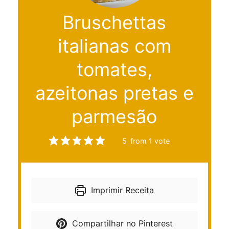
Bruschettas
italianas com
tomates,
azeitonas pretas e
parmesão
5
from 1 vote
Imprimir Receita
Compartilhar no Pinterest