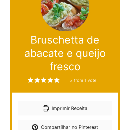
Bruschetta de
abacate e queijo
fresco
5
from 1 vote
Imprimir Receita
Compartilhar no Pinterest