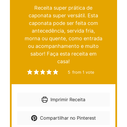
Receita super prática de
caponata super versátil. Esta
caponata pode ser feita com
antecedência, servida fria,
morna ou quente, como entrada
ou acompanhamento e muito
sabor! Faça esta receita em
casa!
5
from 1 vote
Imprimir Receita
Compartilhar no Pinterest