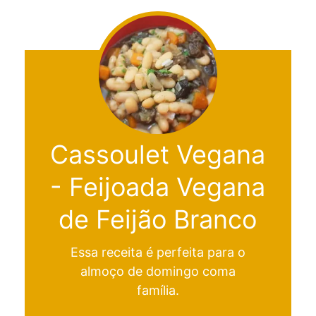
Cassoulet Vegana
- Feijoada Vegana
de Feijão Branco
Essa receita é perfeita para o
almoço de domingo coma
família.