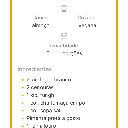
Course
Cozinha
almoço
vegana
Quantidade
6
porções
Ingredientes
2
xic
feijão branco
2
cenouras
1
xic.
funghi
1
col. chá
fumaça em pó
1
col. sopa
sal
Pimenta preta a gosto
1
folha
louro