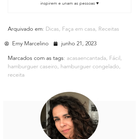
inspirem e unam as pessoas ♥
Arquivado em:
Dicas
,
Faça em casa
,
Receitas
Emy Marcelino
junho 21, 2023
Marcados com as tags:
acasaencantada
,
Fácil
,
hamburguer caseiro
,
hamburguer congelado
,
receita