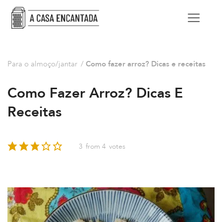
Para o almoço/jantar
/
Como fazer arroz? Dicas e receitas
Como Fazer Arroz? Dicas E
Receitas
3
from
4
votes