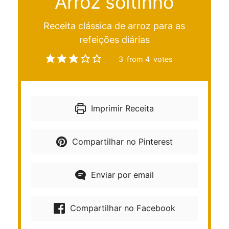
Arroz soltinho
Receita clássica de arroz para as
refeições diárias
3
from
4
votes
Imprimir Receita
Compartilhar no Pinterest
Enviar por email
Compartilhar no Facebook