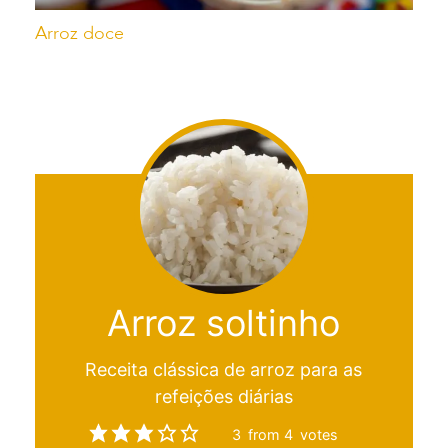
Arroz doce
Arroz soltinho
Receita clássica de arroz para as
refeições diárias
3
from
4
votes