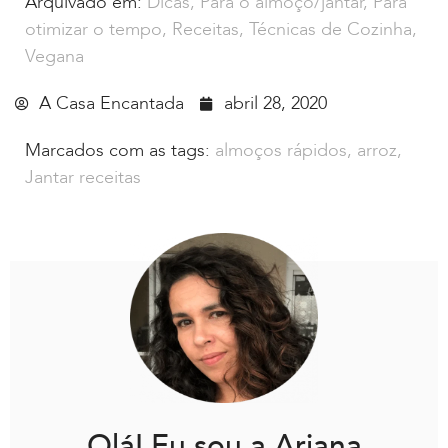
Arquivado em:
Dicas
,
Para o almoço/jantar
,
Para
otimizar o tempo
,
Receitas
,
Técnicas de Cozinha
,
Vegana
A Casa Encantada
abril 28, 2020
Marcados com as tags:
almoços rápidos
,
arroz
,
Jantar receitas
Olá! Eu sou a Ariana