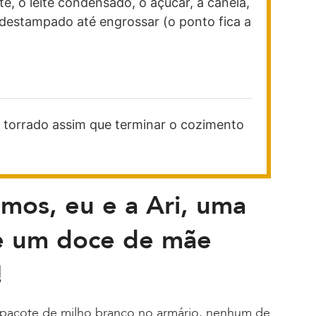
te, o leite condensado, o açúcar, a canela,
 destampado até engrossar (o ponto fica a
 torrado assim que terminar o cozimento
mos, eu e a Ari, uma
e um doce de mãe
!
pacote de milho branco no armário, nenhum de