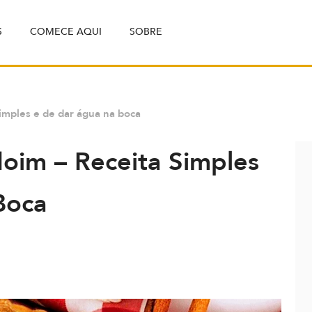
S
COMECE AQUI
SOBRE
imples e de dar água na boca
im – Receita Simples
Boca