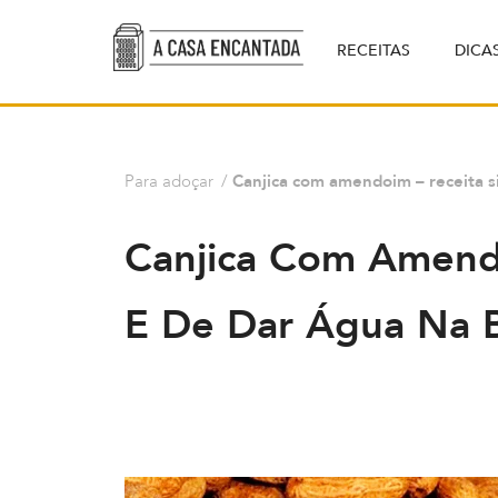
RECEITAS
DICA
Para adoçar
/
Canjica com amendoim – receita s
Canjica Com Amendo
E De Dar Água Na 