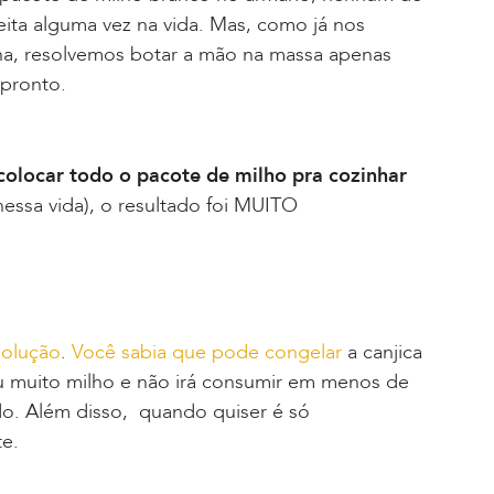
eita alguma vez na vida. Mas, como já nos
a, resolvemos botar a mão na massa apenas
 pronto.
colocar todo o pacote de milho pra cozinhar
essa vida), o resultado foi MUITO
solução
.
Você sabia que pode congelar
a canjica
u muito milho e não irá consumir em menos de
do. Além disso, quando quiser é só
te.