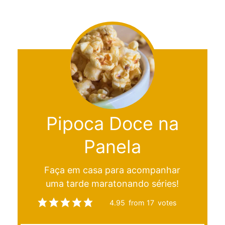
Pipoca Doce na
Panela
Faça em casa para acompanhar
uma tarde maratonando séries!
4.95
from
17
votes