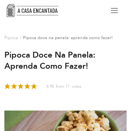
Pipoca
/
Pipoca doce na panela: aprenda como fazer!
Pipoca Doce Na Panela:
Aprenda Como Fazer!
4.95
from
17
votes