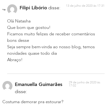
13 de julho de 2020 às 17:31
Filipi Libório
disse:
Olá Natasha
Que bom que gostou!
Ficamos muito felizes de receber comentários
bons desse
Seja sempre bem-vinda ao nosso blog, temos
novidades quase todo dia
Abraço!
29 de junho de 2020 às
Emanuella Guimarães
17:02
disse:
Costuma demorar pra estourar?