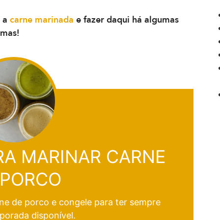
r a
carne marinada
e fazer daqui há algumas
emas!
ARA MARINAR CARNE
 PORCO
ne de porco e congele para ter sempre
porada disponível.