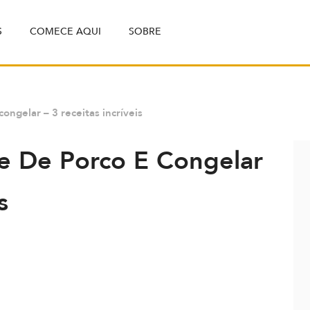
S
COMECE AQUI
SOBRE
ongelar – 3 receitas incríveis
e De Porco E Congelar
s