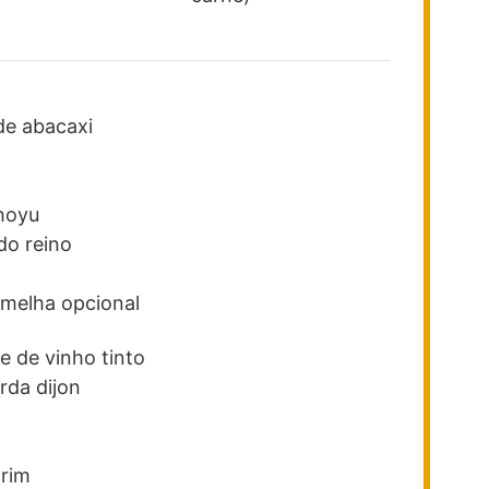
de abacaxi
hoyu
do reino
ermelha
opcional
e de vinho tinto
rda dijon
crim