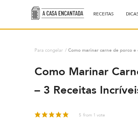
RECEITAS
DICA
Para congelar
/
Como marinar carne de porco e c
Como Marinar Carn
– 3 Receitas Incrívei
5
from 1 vote