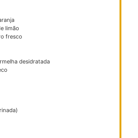
aranja
e limão
ro fresco
o
rmelha desidratada
eco
rinada)