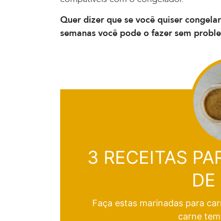
Quer dizer que se você quiser congela
semanas você pode o fazer sem probl
3 RECEITAS P
DE
Faça estas marinadas para car
carne tem