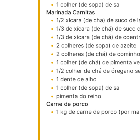
1
colher (de sopa)
de sal
Marinada Carnitas
1/2
xícara (de cha)
de suco de l
1/3
de xícara (de chá)
de suco d
1/3
de xícara (de chá)
de coent
2
colheres (de sopa)
de azeite
2
colheres (de chá)
de cominh
1
colher (de chá)
de pimenta ve
1/2
colher de chá
de óregano s
1
dente
de alho
1
colher (de sopa)
de sal
pimenta do reino
Carne de porco
1
kg
de carne de porco
(por ma