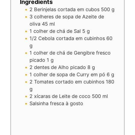
Ingredients
2
Berinjelas cortada em cubos
500 g
3
colheres de sopa de
Azeite de
oliva
45 ml
1
colher de chá de
Sal
5 g
1/2
Cebola cortada em cubinhos
60
g
1
colher de chá de
Gengibre fresco
picado
1 g
2
dentes de
Alho picado
8 g
1
colher de sopa de
Curry em pó
6 g
2
Tomates cortado em cubinhos
180
g
2
xícaras de
Leite de coco
500 ml
Salsinha fresca
à gosto