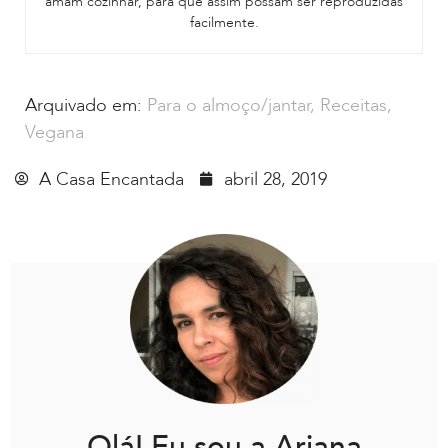
amam cozinhar, para que assim possam ser reproduzidas
facilmente.
Arquivado em:
Para o almoço/jantar
,
Receitas
,
Vegana
A Casa Encantada
abril 28, 2019
Olá! Eu sou a Ariana