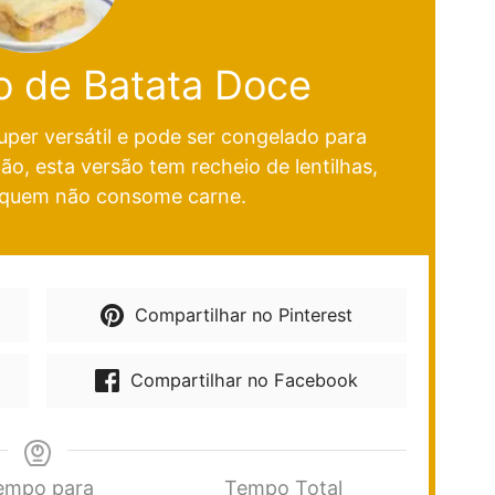
o de Batata Doce
per versátil e pode ser congelado para
o, esta versão tem recheio de lentilhas,
 quem não consome carne.
Compartilhar no Pinterest
Compartilhar no Facebook
empo para
Tempo Total