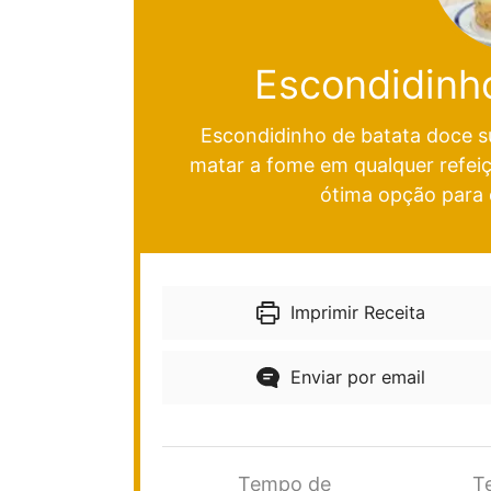
Escondidinh
Escondidinho de batata doce su
matar a fome em qualquer refeiçã
ótima opção para
Imprimir Receita
Enviar por email
Tempo de
T