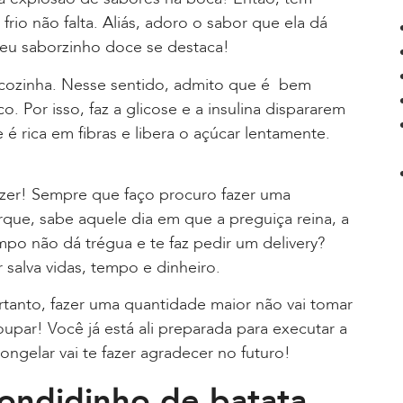
rio não falta. Aliás, adoro o sabor que ela dá
seu saborzinho doce se destaca!
a cozinha. Nesse sentido, admito que é bem
o. Por isso, faz a glicose e a insulina dispararem
é rica em fibras e libera o açúcar lentamente.
azer! Sempre que faço procuro fazer uma
rque, sabe aquele dia em que a preguiça reina, a
po não dá trégua e te faz pedir um delivery?
 salva vidas, tempo e dinheiro.
Portanto, fazer uma quantidade maior não vai tomar
upar! Você já está ali preparada para executar a
congelar vai te fazer agradecer no futuro!
ondidinho de batata