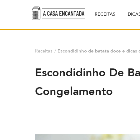
RECEITAS
DICA
Receitas
/
Escondidinho de batata doce e dicas
Escondidinho De Ba
Congelamento