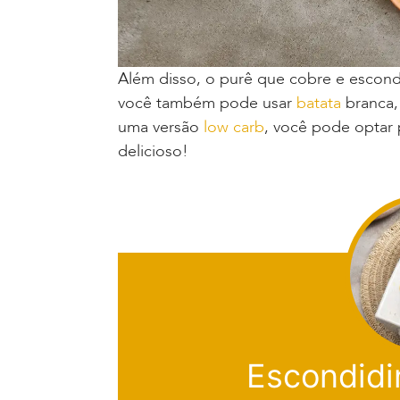
Além disso, o purê que cobre e escon
você também pode usar
batata
branca,
uma versão
low carb
, você pode optar 
delicioso!
Escondidi