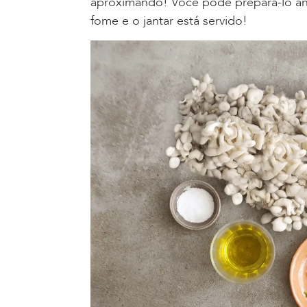
aproximando! Você pode prepará-lo an
fome e o jantar está servido!