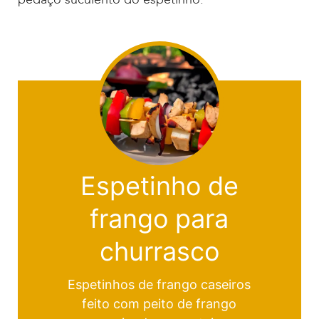
Espetinho de
frango para
churrasco
Espetinhos de frango caseiros
feito com peito de frango