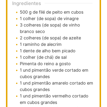
Ingredientes
500
g
de filé de peito em cubos
1
colher (de sopa)
de vinagre
3
colheres (de sopa)
de vinho
branco
seco
2
colheres (de sopa)
de azeite
1
raminho
de alecrim
1
dente
de alho bem picado
1
colher (de chá)
de sal
Pimenta do reino a gosto
1
und
pimentão verde cortado em
cubos grandes
1
und
pimentão amarelo cortado em
cubos grandes
1
und
pimentão vermelho cortado
em cubos grandes