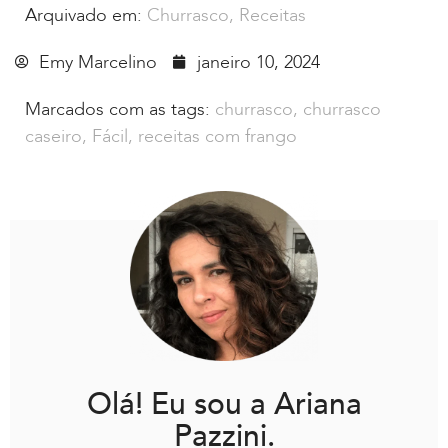
Arquivado em:
Churrasco
,
Receitas
Emy Marcelino
janeiro 10, 2024
Marcados com as tags:
churrasco
,
churrasco
caseiro
,
Fácil
,
receitas com frango
Olá! Eu sou a Ariana
Pazzini.