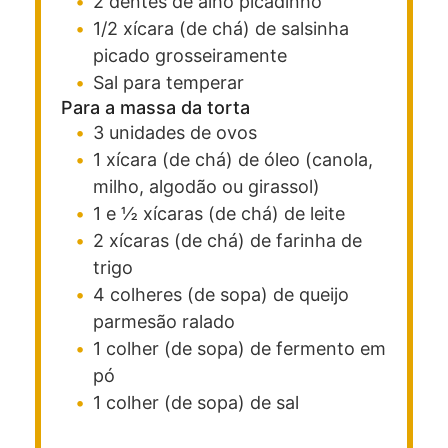
2
dentes
de alho
picadinho
1/2
xícara (de chá)
de salsinha
picado grosseiramente
Sal
para temperar
Para a massa da torta
3
unidades
de ovos
1
xícara (de chá)
de óleo
(canola,
milho, algodão ou girassol)
1 e ½
xícaras (de chá)
de leite
2
xícaras (de chá)
de farinha de
trigo
4
colheres (de sopa)
de queijo
parmesão
ralado
1
colher (de sopa)
de fermento
em
pó
1
colher (de sopa)
de sal