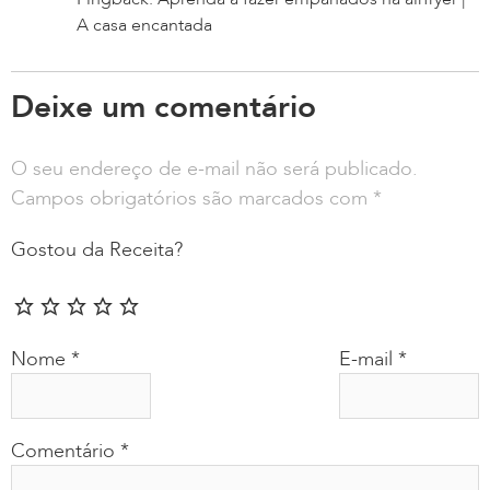
A casa encantada
Deixe um comentário
O seu endereço de e-mail não será publicado.
Campos obrigatórios são marcados com
*
Gostou da Receita?
Nome
*
E-mail
*
Comentário
*