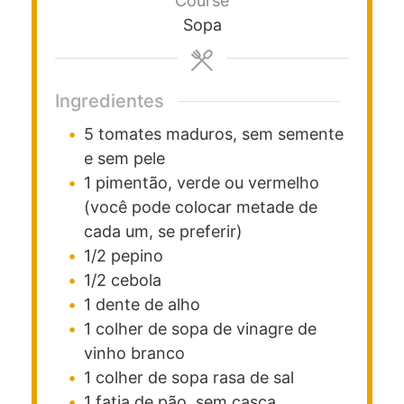
Course
Sopa
Ingredientes
5
tomates maduros, sem semente
e sem pele
1
pimentão, verde ou vermelho
(você pode colocar metade de
cada um, se preferir)
1/2
pepino
1/2
cebola
1
dente de alho
1
colher de sopa
de vinagre de
vinho branco
1
colher de sopa rasa
de sal
1
fatia
de pão, sem casca