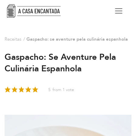
Receitas
/
Gaspacho: se aventure pela culinária espanhola
Gaspacho: Se Aventure Pela
Culinária Espanhola
5
from 1 vote