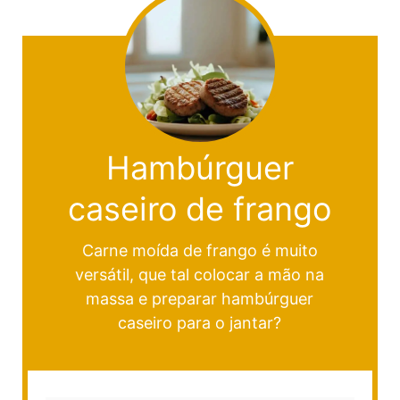
Hambúrguer
caseiro de frango
Carne moída de frango é muito
versátil, que tal colocar a mão na
massa e preparar hambúrguer
caseiro para o jantar?