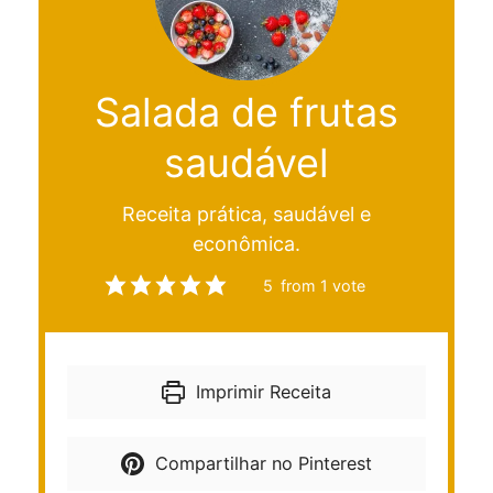
Salada de frutas
saudável
Receita prática, saudável e
econômica.
5
from 1 vote
Imprimir Receita
Compartilhar no Pinterest