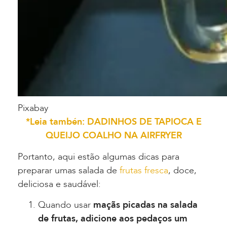
Pixabay
*Leia tambén: DADINHOS DE TAPIOCA E
QUEIJO COALHO NA AIRFRYER
Portanto, aqui estão algumas dicas para
preparar umas salada de
frutas fresca
, doce,
deliciosa e saudável:
Quando usar
maçãs picadas na salada
de frutas, adicione aos pedaços um