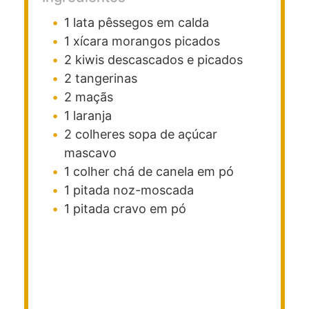
1
lata
pêssegos em calda
1
xícara
morangos picados
2
kiwis descascados e picados
2
tangerinas
2
maçãs
1
laranja
2
colheres
sopa de açúcar
mascavo
1
colher
chá de canela em pó
1
pitada
noz-moscada
1
pitada
cravo em pó