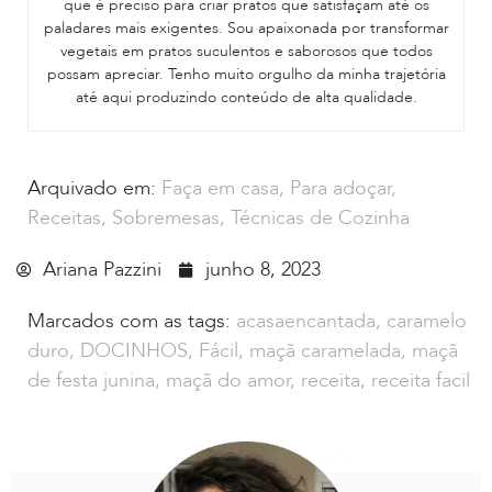
que é preciso para criar pratos que satisfaçam até os
paladares mais exigentes. Sou apaixonada por transformar
vegetais em pratos suculentos e saborosos que todos
possam apreciar. Tenho muito orgulho da minha trajetória
até aqui produzindo conteúdo de alta qualidade.
Arquivado em:
Faça em casa
,
Para adoçar
,
Receitas
,
Sobremesas
,
Técnicas de Cozinha
Ariana Pazzini
junho 8, 2023
Marcados com as tags:
acasaencantada
,
caramelo
duro
,
DOCINHOS
,
Fácil
,
maçã caramelada
,
maçã
de festa junina
,
maçã do amor
,
receita
,
receita facil