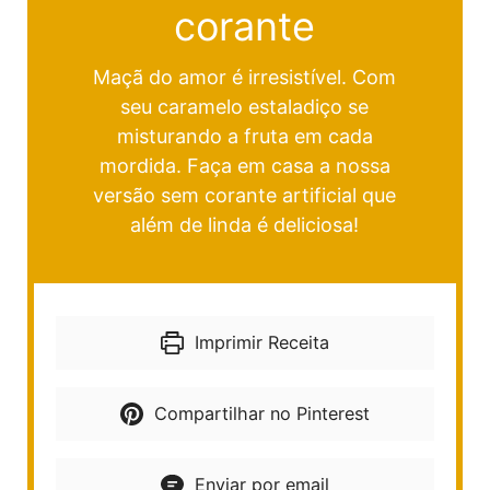
corante
Maçã do amor é irresistível. Com
seu caramelo estaladiço se
misturando a fruta em cada
mordida. Faça em casa a nossa
versão sem corante artificial que
além de linda é deliciosa!
Imprimir Receita
Compartilhar no Pinterest
Enviar por email