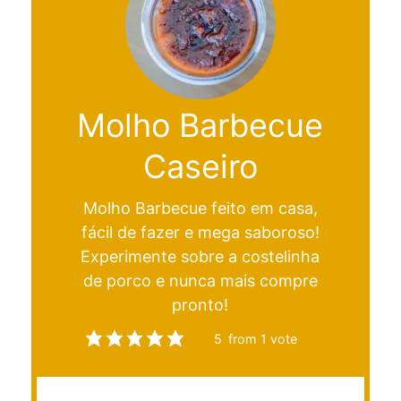
Molho Barbecue
Caseiro
Molho Barbecue feito em casa,
fácil de fazer e mega saboroso!
Experimente sobre a costelinha
de porco e nunca mais compre
pronto!
5
from 1 vote