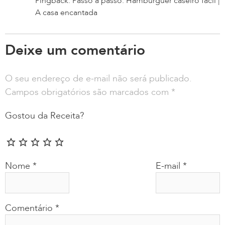
Pingback: Passo a passo: Hambúrguer caseiro fácil |
A casa encantada
Deixe um comentário
O seu endereço de e-mail não será publicado.
Campos obrigatórios são marcados com
*
Gostou da Receita?
Nome
*
E-mail
*
Comentário
*