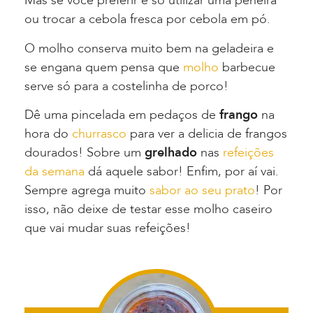
Mas se você preferir é só utilizar uma peneira
ou trocar a cebola fresca por cebola em pó.
O molho conserva muito bem na geladeira e
se engana quem pensa que
molho
barbecue
serve só para a costelinha de porco!
Dê uma pincelada em pedaços de
frango
na
hora do
churrasco
para ver a delicia de frangos
dourados! Sobre um
grelhado
nas
refeições
da semana
dá aquele sabor! Enfim, por aí vai.
Sempre agrega muito
sabor ao seu prato
! Por
isso, não deixe de testar esse molho caseiro
que vai mudar suas refeições!