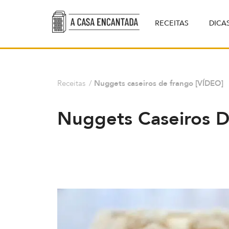
RECEITAS
DICA
Receitas
/
Nuggets caseiros de frango [VÍDEO]
Nuggets Caseiros D