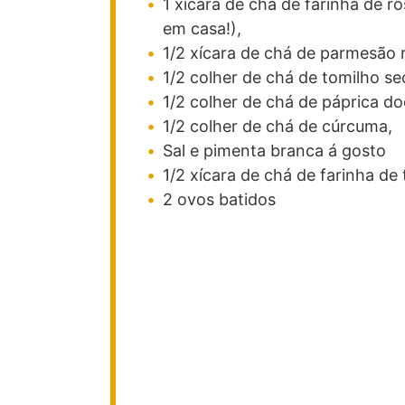
1
xícara
de chá de farinha de ro
em casa!),
1/2
xícara
de chá de parmesão r
1/2
colher
de chá de tomilho se
1/2
colher
de chá de páprica do
1/2
colher
de chá de cúrcuma,
Sal e pimenta branca á gosto
1/2
xícara
de chá de farinha de 
2
ovos batidos