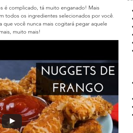
os é complicado, tá muito enganado! Mais
om todos os ingredientes selecionados por você.
za que você nunca mais cogitará pegar aquele
mais, muito mais!