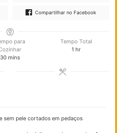
Compartilhar no Facebook
empo para
Tempo Total
Cozinhar
1
hr
30
mins
​e sem pele
cortados em pedaços