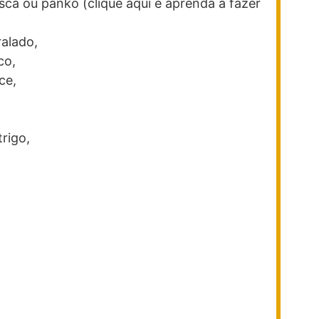
sca ou panko (clique aqui e aprenda a fazer
alado,
co,
ce,
trigo,