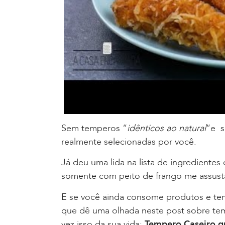
Sem temperos “
idênticos ao natural
“e s
realmente selecionadas por você.
Já deu uma lida na lista de ingredientes
somente com peito de frango me assus
E se você ainda consome produtos e te
que dê uma olhada neste post sobre tem
vez isso da sua vida:
Tempero Caseiro q