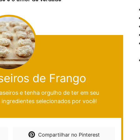
eiros de Frango
seiros e tenha orgulho de ter em seu
 ingredientes selecionados por você!
Compartilhar no Pinterest