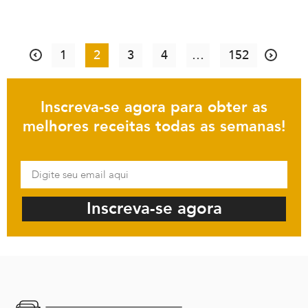
1
2
3
4
…
152
Inscreva-se agora para obter as
melhores receitas todas as semanas!
Inscreva-se agora