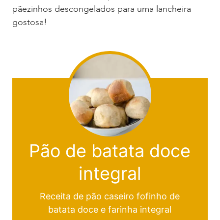
pãezinhos descongelados para uma lancheira
gostosa!
Pão de batata doce
integral
Receita de pão caseiro fofinho de
batata doce e farinha integral