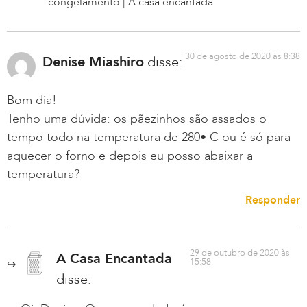
congelamento | A casa encantada
30 de agosto de 2020 às 8:38
Denise Miashiro
disse:
Bom dia!
Tenho uma dúvida: os pãezinhos são assados o
tempo todo na temperatura de 280• C ou é só para
aquecer o forno e depois eu posso abaixar a
temperatura?
Responder
29 de outubro de 2020 às
A Casa Encantada
15:58
disse: