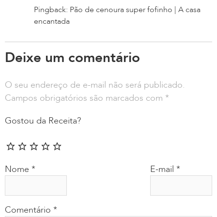
Pingback: Pão de cenoura super fofinho | A casa
encantada
Deixe um comentário
O seu endereço de e-mail não será publicado.
Campos obrigatórios são marcados com
*
Gostou da Receita?
Nome
*
E-mail
*
Comentário
*