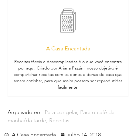
A Casa Encantada
Receitas fáceis e descomplicadas é o que você encontra
por aqui. Criado por Ariana Pazzini, nosso objetivo é
compartilhar receitas com os donos e donas de casa que
amam cozinhar, para que assim possam ser reproduzidas
facilmente.
Arquivado em:
Para congelar
,
Para o café da
manhã/da tarde
,
Receitas
A Casa Encantada
julho 14, 2018