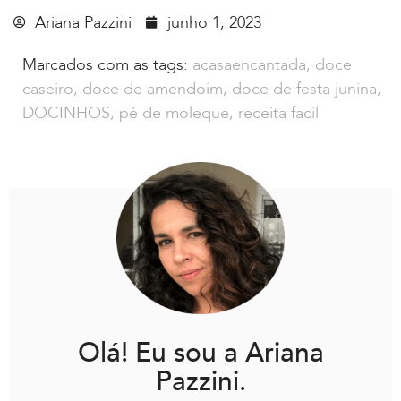
Ariana Pazzini
junho 1, 2023
Marcados com as tags:
acasaencantada
,
doce
caseiro
,
doce de amendoim
,
doce de festa junina
,
DOCINHOS
,
pé de moleque
,
receita facil
Olá! Eu sou a Ariana
Pazzini.