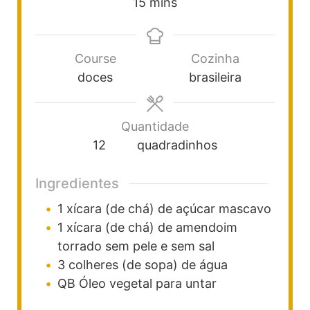
15
mins
Course
Cozinha
doces
brasileira
Quantidade
12
quadradinhos
Ingredientes
1
xícara (de chá)
de açúcar mascavo
1
xícara (de chá)
de amendoim
torrado sem pele e sem sal
3
colheres (de sopa)
de água
QB
Óleo vegetal para untar