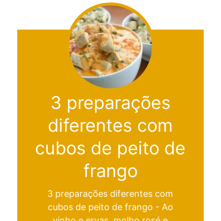
3 preparações
diferentes com
cubos de peito de
frango
3 preparações diferentes com
cubos de peito de frango - Ao
vinho e ervas, molho rosé e