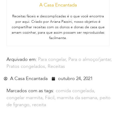
A Casa Encantada
Receitas fáceis e descomplicadas é o que você encontra
por aqui. Criado por Ariana Pazzini, nosso objetivo é
compartilhar receitas com os donos e donas de casa que
amam cozinhar, para que assim possam ser reproduzidas
facilmente.
Arquivado em:
Para congelar
,
Para o almoço/jantar
,
Pratos congelados
,
Receitas
A Casa Encantada
outubro 24, 2021
Marcados com as tags:
comida congelada
,
congelar marmita
,
Fácil
,
marmita da semana
,
peito
de fgrango
,
receita