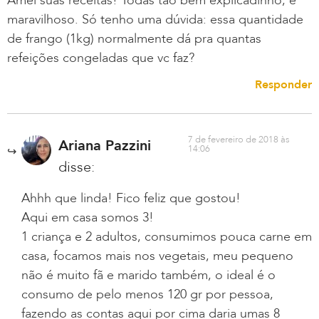
Amei suas receitas! Todas tão bem explicadinho, é
maravilhoso. Só tenho uma dúvida: essa quantidade
de frango (1kg) normalmente dá pra quantas
refeições congeladas que vc faz?
Responder
7 de fevereiro de 2018 às
Ariana Pazzini
14:06
disse:
Ahhh que linda! Fico feliz que gostou!
Aqui em casa somos 3!
1 criança e 2 adultos, consumimos pouca carne em
casa, focamos mais nos vegetais, meu pequeno
não é muito fã e marido também, o ideal é o
consumo de pelo menos 120 gr por pessoa,
fazendo as contas aqui por cima daria umas 8