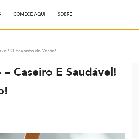
S
COMECE AQUI
SOBRE
ável! O Favorito do Verão!
 – Caseiro E Saudável!
o!