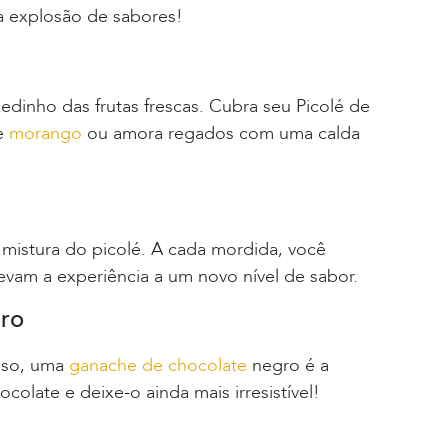
a explosão de sabores!
dinho das frutas frescas. Cubra seu Picolé de
e
morango
ou amora regados com uma calda
mistura do picolé. A cada mordida, você
vam a experiência a um novo nível de sabor.
ro
enso, uma
ganache de chocolate
negro é a
colate e deixe-o ainda mais irresistível!