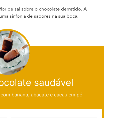
lor de sal sobre o chocolate derretido. A
uma sinfonia de sabores na sua boca.
ocolate saudável
e com banana, abacate e cacau em pó