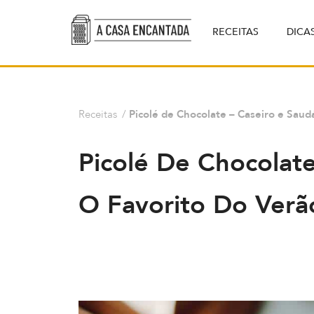
RECEITAS
DICA
Receitas
/
Picolé de Chocolate – Caseiro e Saud
Picolé De Chocolate
O Favorito Do Verã