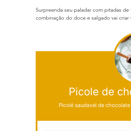
Surpreenda seu paladar com pitadas de f
combinação do doce e salgado vai criar 
Picole de ch
Picolé saudavel de chocolat