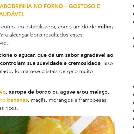
DE ABOBRINHA NO FORNO – GOSTOSO E
AUDÁVEL
 como um estabilizador, como amido de
milho,
Para alcançar bons resultados estes
io.
cione o açúcar, que dá um sabor agradável ao
 controlam sua suavidade e cremosidade
. Isso
lado, formam-se cristais de gelo muito
vo
, xarope de bordo ou agave e/ou melaço.
omo
bananas
, maçãs, morangos e framboesas,
s ricos.