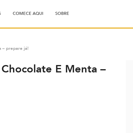
S
COMECE AQUI
SOBRE
 – prepare já!
 Chocolate E Menta –