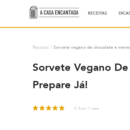
RECEITAS
DICA
Receitas
/
Sorvete vegano de chocolate e menta
Sorvete Vegano De
Prepare Já!
5
from 1 vote