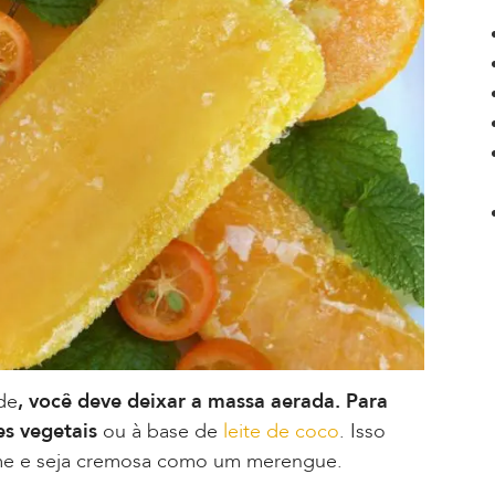
de
, você deve deixar a massa aerada. Para
es vegetais
ou à base de
leite de coco
. Isso
me e seja cremosa como um merengue.