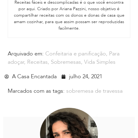
Receitas fáceis e descomplicadas é o que você encontra
por aqui. Criado por Ariana Pazzini, nosso objetivo é
compartilhar receitas com os donos e donas de casa que
amam cozinhar, para que assim possam ser reproduzidas
facilmente.
Arquivado em:
Confeitaria e panificação
,
Para
adoçar
,
Receitas
,
Sobremesas
,
Vida Simples
A Casa Encantada
julho 24, 2021
Marcados com as tags:
sobremesa de travessa