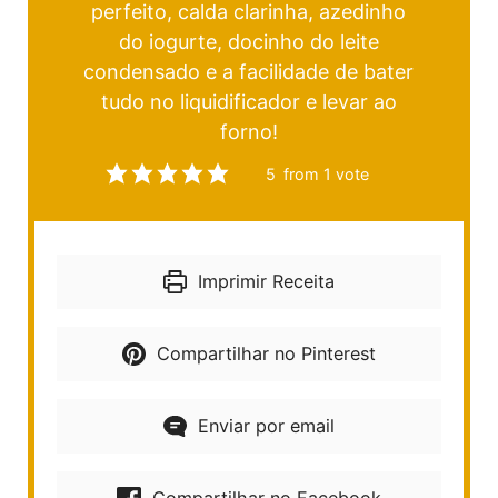
perfeito, calda clarinha, azedinho
do iogurte, docinho do leite
condensado e a facilidade de bater
tudo no liquidificador e levar ao
forno!
5
from 1 vote
Imprimir Receita
Compartilhar no Pinterest
Enviar por email