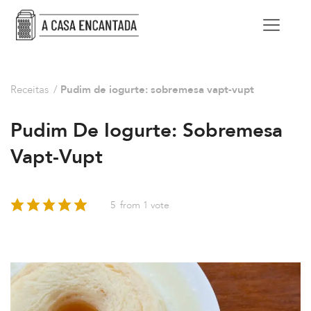
Receitas
/
Pudim de iogurte: sobremesa vapt-vupt
Pudim De Iogurte: Sobremesa
Vapt-Vupt
5
from 1 vote