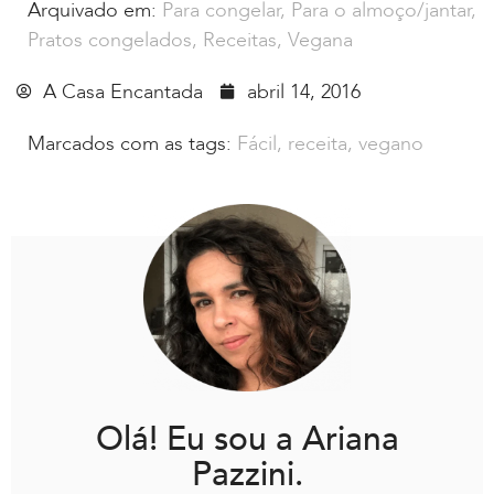
Arquivado em:
Para congelar
,
Para o almoço/jantar
,
Pratos congelados
,
Receitas
,
Vegana
A Casa Encantada
abril 14, 2016
Marcados com as tags:
Fácil
,
receita
,
vegano
Olá! Eu sou a Ariana
Pazzini.