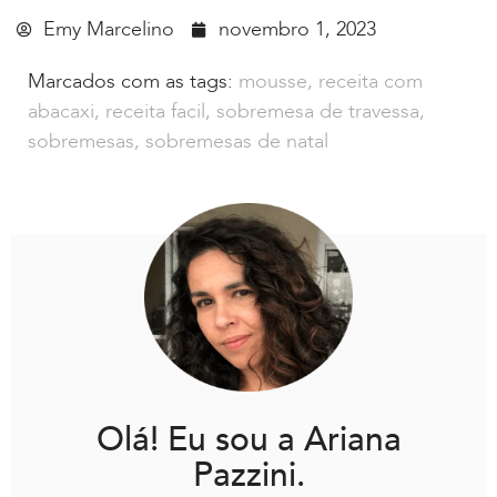
Emy Marcelino
novembro 1, 2023
Marcados com as tags:
mousse
,
receita com
abacaxi
,
receita facil
,
sobremesa de travessa
,
sobremesas
,
sobremesas de natal
Olá! Eu sou a Ariana
Pazzini.